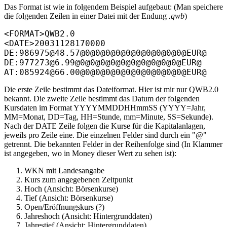
Das Format ist wie in folgendem Beispiel aufgebaut: (Man speichere
die folgenden Zeilen in einer Datei mit der Endung
.qwb
)
<FORMAT>QWB2.0

<DATE>20031128170000

DE:986975@48.57@0@0@0@0@0@0@0@0@0@0@EUR@

DE:977273@6.99@0@0@0@0@0@0@0@0@0@0@EUR@

Die erste Zeile bestimmt das Dateiformat. Hier ist mir nur QWB2.0
bekannt. Die zweite Zeile bestimmt das Datum der folgenden
Kursdaten im Format YYYYMMDDHHmmSS (YYYY=Jahr,
MM=Monat, DD=Tag, HH=Stunde, mm=Minute, SS=Sekunde).
Nach der DATE Zeile folgen die Kurse für die Kapitalanlagen,
jeweils pro Zeile eine. Die einzelnen Felder sind durch ein "@"
getrennt. Die bekannten Felder in der Reihenfolge sind (In Klammer
ist angegeben, wo in Money dieser Wert zu sehen ist):
WKN mit Landesangabe
Kurs zum angegebenen Zeitpunkt
Hoch (Ansicht: Börsenkurse)
Tief (Ansicht: Börsenkurse)
Open/Eröffnungskurs (?)
Jahreshoch (Ansicht: Hintergrunddaten)
Jahrestief (Ansicht: Hintergrunddaten)