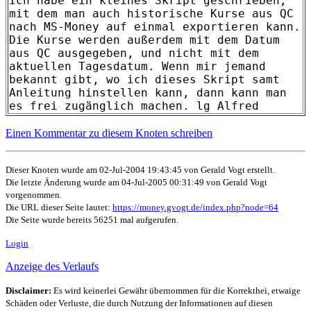
Ich habe ein kleines Skript geschrieben,
mit dem man auch historische Kurse aus QC
nach MS-Money auf einmal exportieren kann.
Die Kurse werden außerdem mit dem Datum
aus QC ausgegeben, und nicht mit dem
aktuellen Tagesdatum. Wenn mir jemand
bekannt gibt, wo ich dieses Skript samt
Anleitung hinstellen kann, dann kann man
es frei zugänglich machen. lg Alfred
Einen Kommentar zu diesem Knoten schreiben
Dieser Knoten wurde am 02-Jul-2004 19:43:45 von Gerald Vogt erstellt.
Die letzte Änderung wurde am 04-Jul-2005 00:31:49 von Gerald Vogt
vorgenommen.
Die URL dieser Seite lautet:
https://money.gvogt.de/index.php?node=64
Die Seite wurde bereits 56251 mal aufgerufen.
Login
Anzeige des Verlaufs
Disclaimer:
Es wird keinerlei Gewähr übernommen für die Korrekthei, etwaige
Schäden oder Verluste, die durch Nutzung der Informationen auf diesen